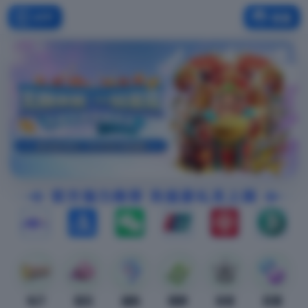
APP
客服
电子
视讯
捕鱼
棋牌
体育
彩票